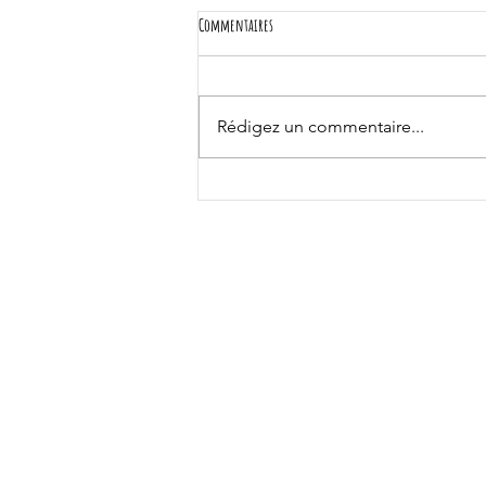
Commentaires
Rédigez un commentaire...
Les mûres, gourmandes et médicinales