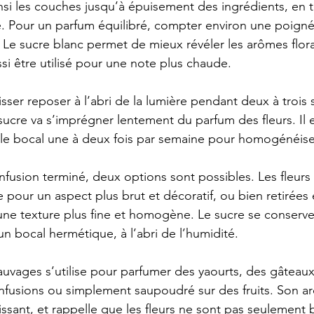
insi les couches jusqu’à épuisement des ingrédients, en 
 Pour un parfum équilibré, compter environ une poignée
 Le sucre blanc permet de mieux révéler les arômes flor
si être utilisé pour une note plus chaude.
isser reposer à l’abri de la lumière pendant deux à trois
sucre va s’imprégner lentement du parfum des fleurs. Il 
e bocal une à deux fois par semaine pour homogénéise
infusion terminé, deux options sont possibles. Les fleurs
e pour un aspect plus brut et décoratif, ou bien retirées 
 une texture plus fine et homogène. Le sucre se conserve
un bocal hermétique, à l’abri de l’humidité.
sauvages s’utilise pour parfumer des yaourts, des gâteau
nfusions ou simplement saupoudré sur des fruits. Son a
issant, et rappelle que les fleurs ne sont pas seulement b