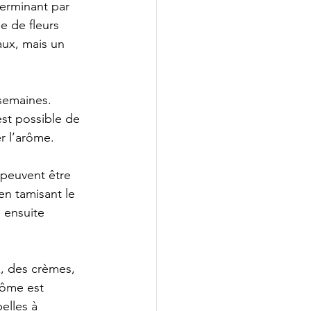
terminant par 
 de fleurs 
aux, mais un 
 semaines. 
est possible de 
r l’arôme.
 peuvent être 
en tamisant le 
 ensuite 
x, des crèmes, 
rôme est 
elles à 