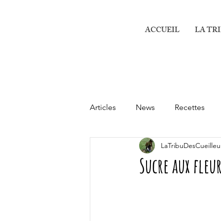
ACCUEIL
LA TR
Articles
News
Recettes
LaTribuDesCueilleu
Sucre aux fleu