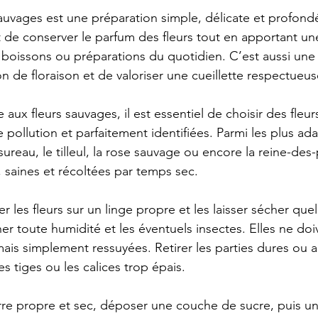
sauvages est une préparation simple, délicate et profon
t de conserver le parfum des fleurs tout en apportant un
, boissons ou préparations du quotidien. C’est aussi une
n de floraison et de valoriser une cueillette respectueus
e aux fleurs sauvages, il est essentiel de choisir des fleu
te pollution et parfaitement identifiées. Parmi les plus a
le sureau, le tilleul, la rose sauvage ou encore la reine-des-
, saines et récoltées par temps sec.
 les fleurs sur un linge propre et les laisser sécher que
miner toute humidité et les éventuels insectes. Elles ne do
ais simplement ressuyées. Retirer les parties dures ou a
s tiges ou les calices trop épais.
re propre et sec, déposer une couche de sucre, puis un