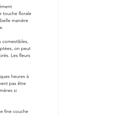
dément 
e touche florale 
 belle manière 
e.
rs comestibles, 
daptées, on peut 
prés. Les fleurs 
lques heures à 
ivent pas être 
mères si 
e fine couche 