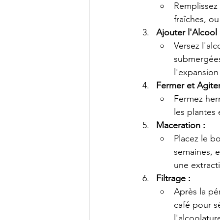
Remplissez 
fraîches, ou
Ajouter l'Alcool 
Versez l'al
submergées.
l'expansion
Fermer et Agiter
Fermez herm
les plantes e
Maceration :
Placez le b
semaines, e
une extract
Filtrage :
Après la pér
café pour sé
l'alcoolatur