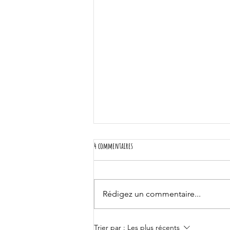
4 commentaires
Rédigez un commentaire...
Les Bourgeons pour un sommeil réparateur
Trier par :
Les plus récents