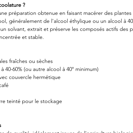
coolature ?
une préparation obtenue en faisant macérer des plantes 
ool, généralement de l'alcool éthylique ou un alcool à 4
n solvant, extrait et préserve les composés actifs des p
ncentrée et stable.
les fraîches ou sèches
 à 40-60% (ou autre alcool à 40° minimum)
avec couvercle hermétique
café
rre teinté pour le stockage
s