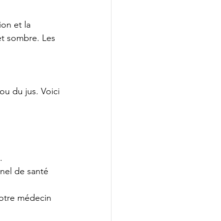
on et la 
et sombre. Les 
u du jus. Voici 
.
nel de santé 
votre médecin 