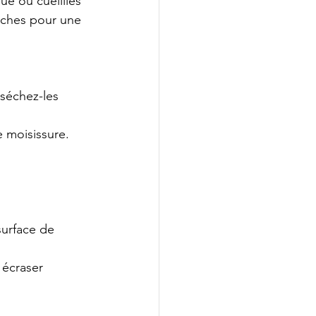
ue ou cueillies 
èches pour une 
séchez-les 
e moisissure.
urface de 
 écraser 