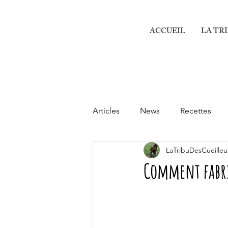
ACCUEIL
LA TR
Articles
News
Recettes
LaTribuDesCueilleu
Comment fabri