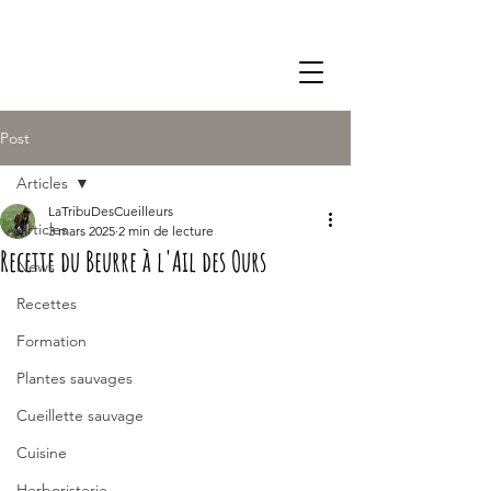
Post
Articles
LaTribuDesCueilleurs
Articles
3 mars 2025
2 min de lecture
Recette du Beurre à l'Ail des Ours
News
Recettes
Formation
Plantes sauvages
Cueillette sauvage
Cuisine
Herboristerie