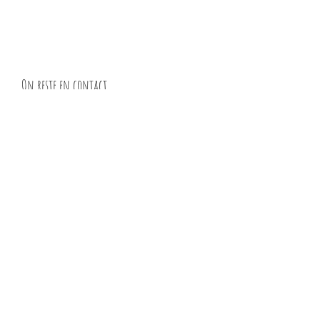
On reste en contact
Pour recevoir la Newsletter,
inscrivez votre adresse mail
Envoyer