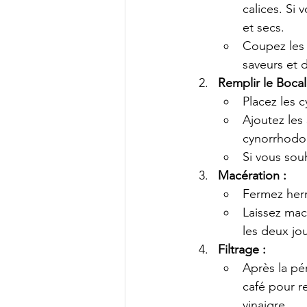
calices. Si
et secs.
Coupez les 
saveurs et 
Remplir le Bocal
Placez les 
Ajoutez les
cynorrhodo
Si vous souh
Macération :
Fermez herm
Laissez mac
les deux jo
Filtrage :
Après la pér
café pour re
vinaigre.