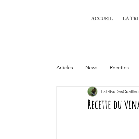
ACCUEIL
LA TR
Articles
News
Recettes
LaTribuDesCueilleu
Recette du vi