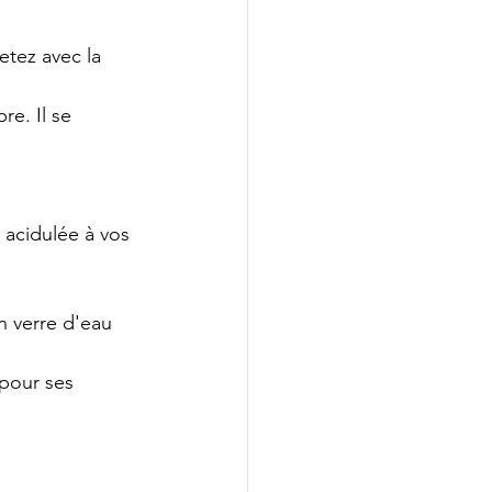
etez avec la 
e. Il se 
 acidulée à vos 
n verre d'eau 
pour ses 