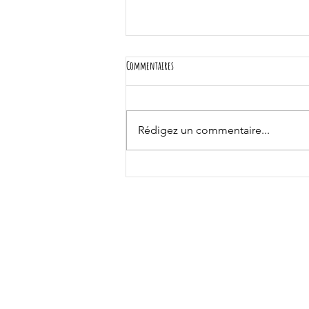
Commentaires
Rédigez un commentaire...
Recette de tisane circulatoire