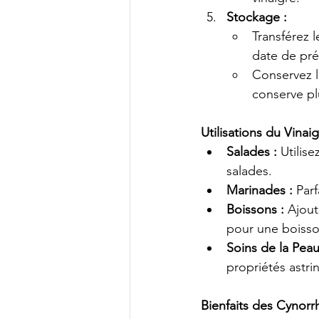
Stockage :
Transférez l
date de pré
Conservez l
conserve pl
Utilisations du Vina
Salades :
 Utilis
salades.
Marinades :
 Par
Boissons :
 Ajout
pour une boisson
Soins de la Peau
propriétés astri
Bienfaits des Cynor