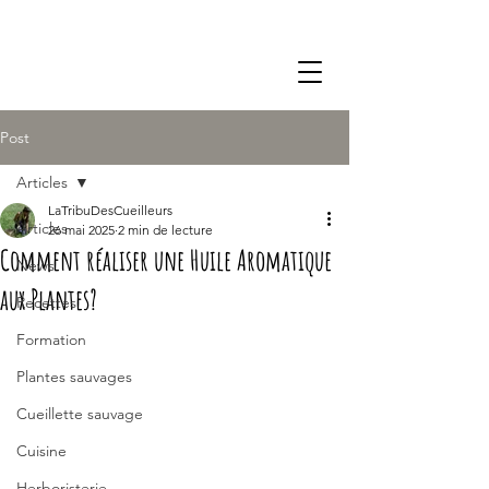
Post
Articles
LaTribuDesCueilleurs
Articles
26 mai 2025
2 min de lecture
Comment réaliser une Huile Aromatique
News
aux Plantes?
Recettes
Formation
Plantes sauvages
Cueillette sauvage
Cuisine
Herboristerie