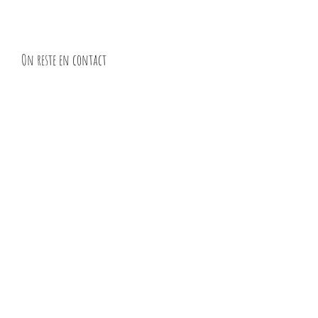
On reste en contact
Pour recevoir la Newsletter,
inscrivez votre adresse mail
Envoyer