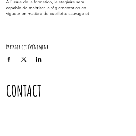
À l’issue de la formation, le stagiaire sera
capable de maitriser la réglementation en
vigueur en matière de cueillette sauvage et
de vendre des produit à base en plantes,
en vente directe.
Contenus de la formation :
Partager cet événement
S’installer en tant que cueilleur
professionnel (3h)
La cueillette sauvage, les chiffres clés
de l’installation
Les statuts juridiques du cueilleur
Les besoins matériels à l’installation
CONTACT
Convention et autorisation de
cueillette
Certifications et labels
Les débouchés
Echanges autour de votre projet –
Rédiger mon projet professionnel
Réglementation en matière de cueillette
sauvage (3h)